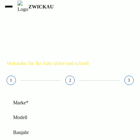
ZWICKAU
ZWICKAU
KONTAKT
015236853777
Verkaufen Sie Ihr Auto sicher und schnell
1
2
3
Marke*
Modell
Baujahr