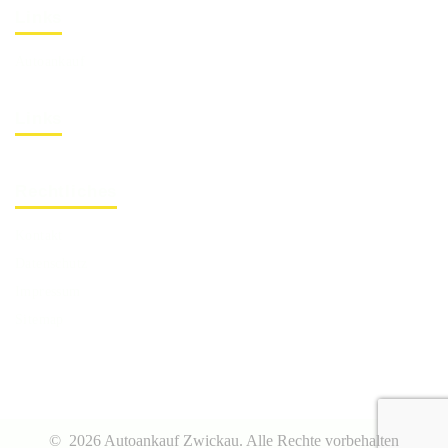
Links
Autoankauf
Links
Rechtliches
Kontakt
Datenschutz
Impressum
Sitemap
©
2026 Autoankauf Zwickau.
Alle Rechte vorbehalten