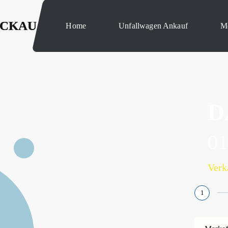
ICKAU
ICKAU
Home
Home
Unfallwagen Ankauf
Unfallwagen Ankauf
M
D
0
Verk
1