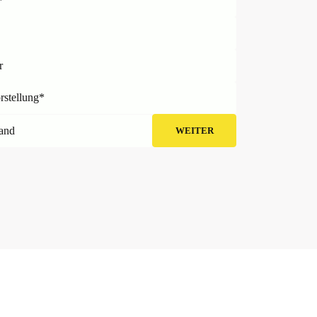
*
r
rstellung*
and
WEITER