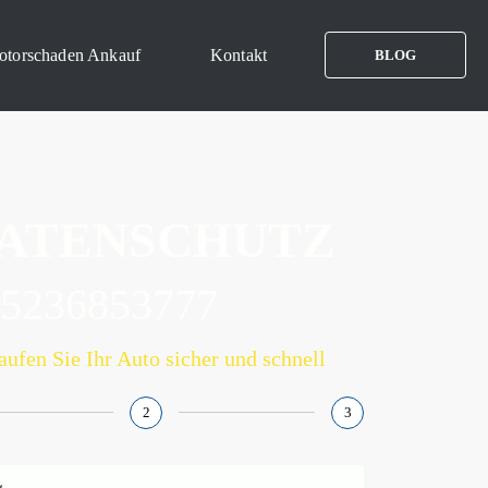
otorschaden Ankauf
Motorschaden Ankauf
Kontakt
Kontakt
BLOG
BLOG
ATENSCHUTZ
15236853777
aufen Sie Ihr Auto sicher und schnell
2
3